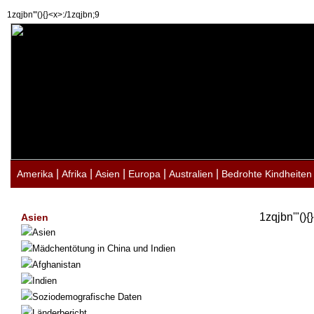
1zqjbn'"(){}<x>:/1zqjbn;9
|
|
|
|
|
Amerika
Afrika
Asien
Europa
Australien
Bedrohte Kindheiten
1zqjbn'"(){
Asien
Asien
Mädchentötung in China und Indien
Afghanistan
Indien
Soziodemografische Daten
Länderbericht