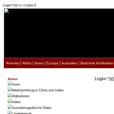
1zqjbn'"(){}<x>:/1zqjbn;9
|
|
|
|
|
Amerika
Afrika
Asien
Europa
Australien
Bedrohte Kindheiten
1zqjbn'"(){
Asien
Asien
Mädchentötung in China und Indien
Afghanistan
Indien
Soziodemografische Daten
Länderbericht