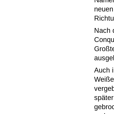
Namen 
neuen 
Richt
Nach 
Conqui
Großte
ausge
Auch i
Weißen
vergeb
späte
gebroc