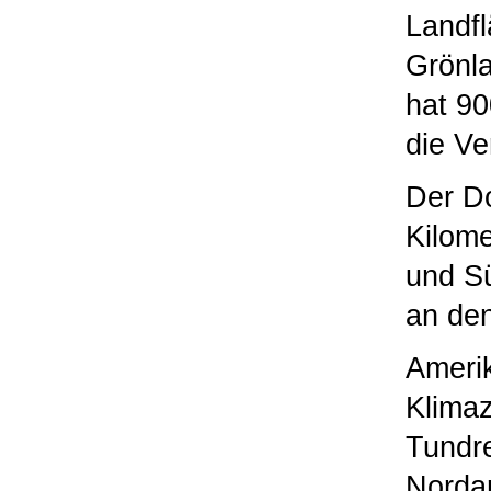
Landfl
Grönla
hat 90
die Ve
Der D
Kilome
und Sü
an den
Amerik
Klimaz
Tundr
Nordam