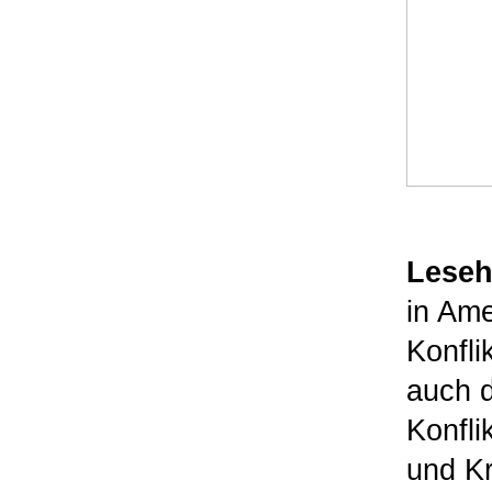
Lesehi
in Ame
Konfli
auch d
Konfli
und Kr