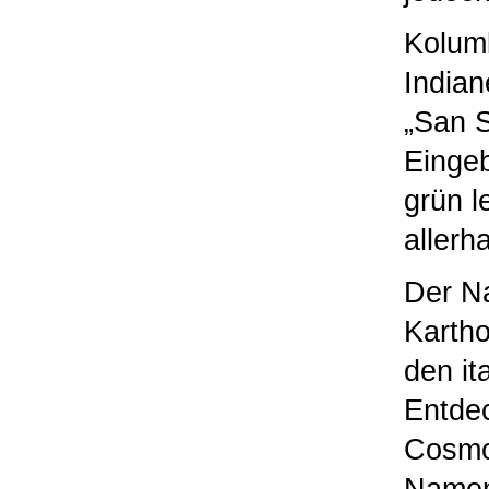
Kolumb
Indian
„San S
Eingeb
grün 
allerh
Der Na
Kartho
den it
Entdec
Cosmog