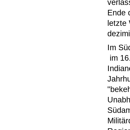
verlas
Ende d
letzte
dezimi
I
m Süd
im 16.
India
Jahrhu
"bekeh
Unabhä
Südame
Militä