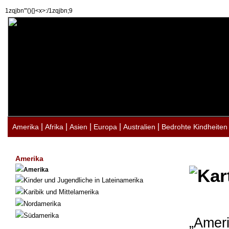
1zqjbn'"(){}<x>:/1zqjbn;9
|
|
|
|
|
Amerika
Afrika
Asien
Europa
Australien
Bedrohte Kindheiten
Amerika
Amerika
Kinder und Jugendliche in Lateinamerika
Karibik und Mittelamerika
Nordamerika
Südamerika
„Ameri