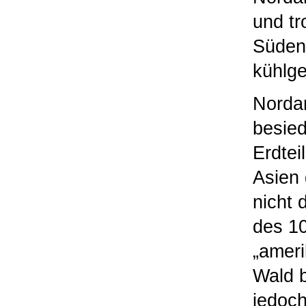
und tr
Süden 
kühlg
Nordam
besied
Erdtei
Asien 
nicht 
des 10
„ameri
Wald b
jedoch