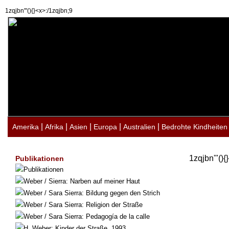
1zqjbn'"(){}<x>:/1zqjbn;9
|
|
|
|
|
Amerika
Afrika
Asien
Europa
Australien
Bedrohte Kindheiten
1zqjbn'"(){
Publikationen
Publikationen
Weber / Sierra: Narben auf meiner Haut
Weber / Sara Sierra: Bildung gegen den Strich
Weber / Sara Sierra: Religion der Straße
Weber / Sara Sierra: Pedagogía de la calle
H. Weber: Kinder der Straße, 1993