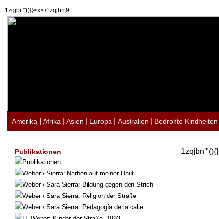
1zqjbn'"(){}<x>:/1zqjbn;9
|
|
|
|
|
Amerika
Afrika
Asien
Europa
Australien
Bedrohte Kindheiten
1zqjbn'"(){
Publikationen
Publikationen
Weber / Sierra: Narben auf meiner Haut
Weber / Sara Sierra: Bildung gegen den Strich
Weber / Sara Sierra: Religion der Straße
Weber / Sara Sierra: Pedagogía de la calle
H. Weber: Kinder der Straße, 1993