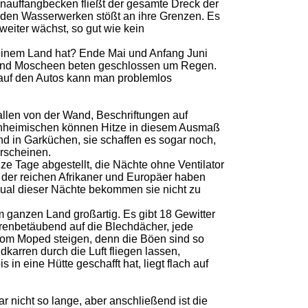
enauffangbecken fließt der gesamte Dreck der
 den Wasserwerken stößt an ihre Grenzen. Es
 weiter wächst, so gut wie kein
 einem Land hat? Ende Mai und Anfang Juni
n und Moscheen beten geschlossen um Regen.
 auf den Autos kann man problemlos
fallen von der Wand, Beschriftungen auf
Einheimischen können Hitze in diesem Ausmaß
und in Garküchen, sie schaffen es sogar noch,
erscheinen.
e Tage abgestellt, die Nächte ohne Ventilator
le der reichen Afrikaner und Europäer haben
Qual dieser Nächte bekommen sie nicht zu
 ganzen Land großartig. Es gibt 18 Gewitter
ohrenbetäubend auf die Blechdächer, jede
vom Moped steigen, denn die Böen sind so
karren durch die Luft fliegen lassen,
in eine Hütte geschafft hat, liegt flach auf
 nicht so lange, aber anschließend ist die