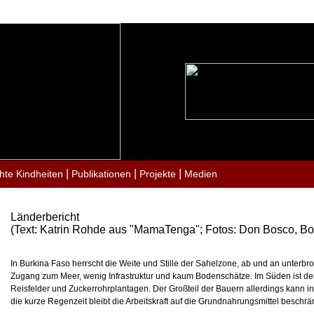
|
|
|
hte Kindheiten
Publikationen
Projekte
Medien
Länderbericht
(Text: Katrin Rohde aus "MamaTenga"; Fotos: Don Bosco, B
In Burkina Faso herrscht die Weite und Stille der Sahelzone, ab und an unterb
Zugang zum Meer, wenig Infrastruktur und kaum Bodenschätze. Im Süden ist der 
Reisfelder und Zuckerrohrplantagen. Der Großteil der Bauern allerdings kann 
die kurze Regenzeit bleibt die Arbeitskraft auf die Grundnahrungsmittel beschr