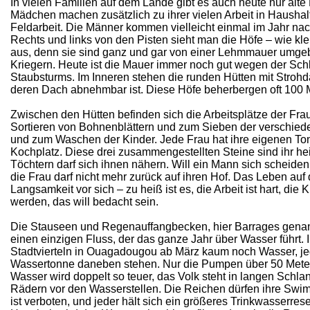
In vielen Familien auf dem Lande gibt es auch heute nur alt
Mädchen machen zusätzlich zu ihrer vielen Arbeit in Haush
Feldarbeit. Die Männer kommen vielleicht einmal im Jahr na
Rechts und links von den Pisten sieht man die Höfe – wie kl
aus, denn sie sind ganz und gar von einer Lehmmauer umgeb
Kriegern. Heute ist die Mauer immer noch gut wegen der Sch
Staubsturms. Im Inneren stehen die runden Hütten mit Strohd
deren Dach abnehmbar ist. Diese Höfe beherbergen oft 100
Zwischen den Hütten befinden sich die Arbeitsplätze der F
Sortieren von Bohnenblättern und zum Sieben der verschied
und zum Waschen der Kinder. Jede Frau hat ihre eigenen Ton
Kochplatz. Diese drei zusammengestellten Steine sind ihr he
Töchtern darf sich ihnen nähern. Will ein Mann sich scheiden l
die Frau darf nicht mehr zurück auf ihren Hof. Das Leben auf
Langsamkeit vor sich – zu heiß ist es, die Arbeit ist hart, di
werden, das will bedacht sein.
Die Stauseen und Regenauffangbecken, hier Barrages genannt
einen einzigen Fluss, der das ganze Jahr über Wasser führt. 
Stadtvierteln in Ouagadougou ab März kaum noch Wasser, jed
Wassertonne daneben stehen. Nur die Pumpen über 50 Meter
Wasser wird doppelt so teuer, das Volk steht in langen Schl
Rädern vor den Wasserstellen. Die Reichen dürfen ihre Swi
ist verboten, und jeder hält sich ein größeres Trinkwasserres