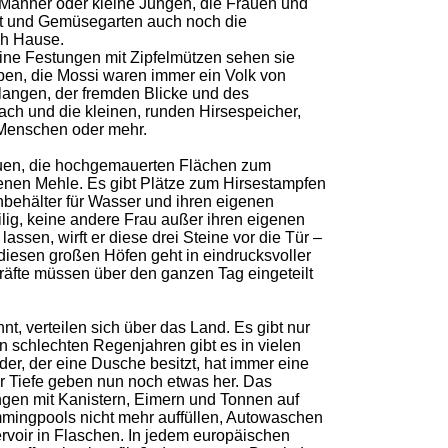
e Männer oder kleine Jungen, die Frauen und
alt und Gemüsegarten auch noch die
ch Hause.
eine Festungen mit Zipfelmützen sehen sie
en, die Mossi waren immer ein Volk von
langen, der fremden Blicke und des
ach und die kleinen, runden Hirsespeicher,
 Menschen oder mehr.
rauen, die hochgemauerten Flächen zum
enen Mehle. Es gibt Plätze zum Hirsestampfen
behälter für Wasser und ihren eigenen
ilig, keine andere Frau außer ihren eigenen
assen, wirft er diese drei Steine vor die Tür –
 diesen großen Höfen geht in eindrucksvoller
e Kräfte müssen über den ganzen Tag eingeteilt
, verteilen sich über das Land. Es gibt nur
In schlechten Regenjahren gibt es in vielen
er, der eine Dusche besitzt, hat immer eine
 Tiefe geben nun noch etwas her. Das
angen mit Kanistern, Eimern und Tonnen auf
mmingpools nicht mehr auffüllen, Autowaschen
ervoir in Flaschen. In jedem europäischen