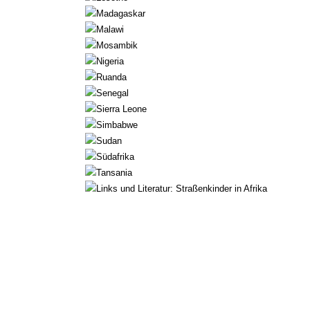
Madagaskar
Malawi
Mosambik
Nigeria
Ruanda
Senegal
Sierra Leone
Simbabwe
Sudan
Südafrika
Tansania
Links und Literatur: Straßenkinder in Afrika