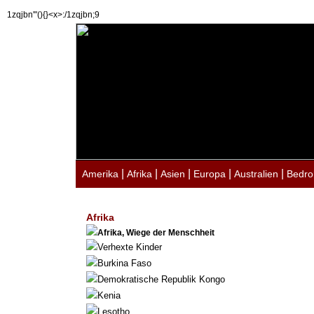
1zqjbn'"(){}<x>:/1zqjbn;9
|
|
|
|
|
Amerika
Afrika
Asien
Europa
Australien
Bedro
Afrika
Afrika, Wiege der Menschheit
Verhexte Kinder
Burkina Faso
Demokratische Republik Kongo
Kenia
Lesotho