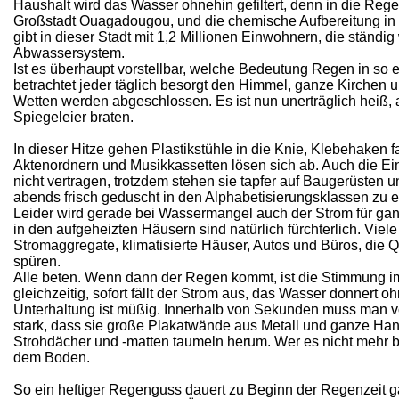
Haushalt wird das Wasser ohnehin gefiltert, denn in die Reg
Großstadt Ouagadougou, und die chemische Aufbereitung in
gibt in dieser Stadt mit 1,2 Millionen Einwohnern, die ständig
Abwassersystem.
Ist es überhaupt vorstellbar, welche Bedeutung Regen in so
betrachtet jeder täglich besorgt den Himmel, ganze Kirche
Wetten werden abgeschlossen. Es ist nun unerträglich heiß,
Spiegeleier braten.
In dieser Hitze gehen Plastikstühle in die Knie, Klebehaken 
Aktenordnern und Musikkassetten lösen sich ab. Auch die 
nicht vertragen, trotzdem stehen sie tapfer auf Baugerüsten 
abends frisch geduscht in den Alphabetisierungsklassen zu 
Leider wird gerade bei Wassermangel auch der Strom für ganz
in den aufgeheizten Häusern sind natürlich fürchterlich. Vie
Stromaggregate, klimatisierte Häuser, Autos und Büros, die 
spüren.
Alle beten. Wenn dann der Regen kommt, ist die Stimmung im
gleichzeitig, sofort fällt der Strom aus, das Wasser donnert 
Unterhaltung ist müßig. Innerhalb von Sekunden muss man 
stark, dass sie große Plakatwände aus Metall und ganze Hand
Strohdächer und -matten taumeln herum. Wer es nicht mehr bis 
dem Boden.
So ein heftiger Regenguss dauert zu Beginn der Regenzeit gar