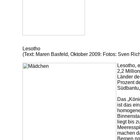
Lesotho
(Text: Maren Basfeld, Oktober 2009: Fotos: Sven Rich
Lesotho, 
2,2 Millio
Länder de
Prozent d
Südbantu,
Das „Köni
ist das ei
homogenen
Binnensta
liegt bis 
Meeresspi
machen da
Bergen no