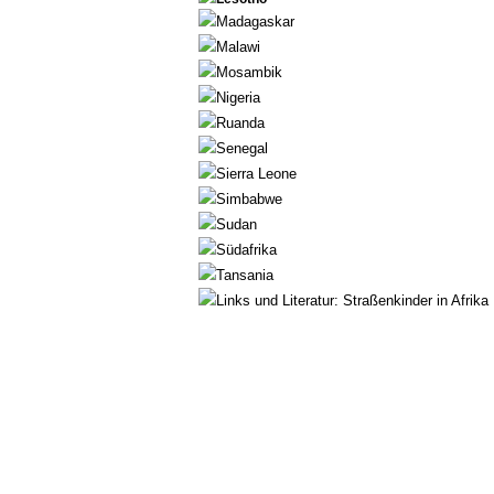
Madagaskar
Malawi
Mosambik
Nigeria
Ruanda
Senegal
Sierra Leone
Simbabwe
Sudan
Südafrika
Tansania
Links und Literatur: Straßenkinder in Afrika