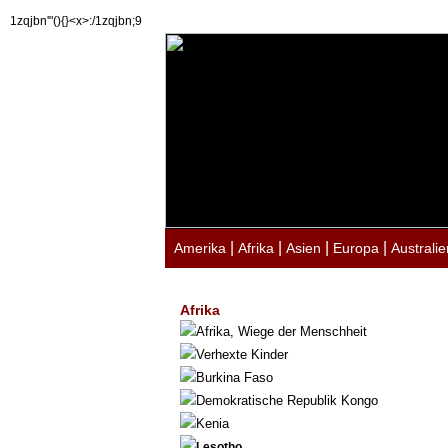
1zqjbn'"(){}<x>:/1zqjbn;9
|
|
|
|
Amerika
Afrika
Asien
Europa
Australie
Afrika
Afrika, Wiege der Menschheit
Verhexte Kinder
Burkina Faso
Demokratische Republik Kongo
Kenia
Lesotho