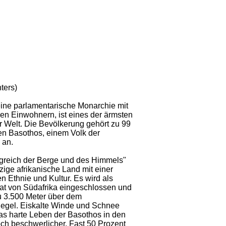
ters)
eine parlamentarische Monarchie mit
nen Einwohnern, ist eines der ärmsten
r Welt. Die Bevölkerung gehört zu 99
en Basothos, einem Volk der
 an.
greich der Berge und des Himmels"
nzige afrikanische Land mit einer
 Ethnie und Kultur. Es wird als
at von Südafrika eingeschlossen und
zu 3.500 Meter über dem
egel. Eiskalte Winde und Schnee
s harte Leben der Basothos in den
ch beschwerlicher. Fast 50 Prozent