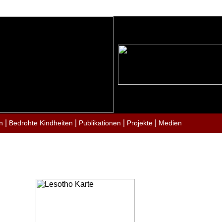
|
|
|
|
n
Bedrohte Kindheiten
Publikationen
Projekte
Medien