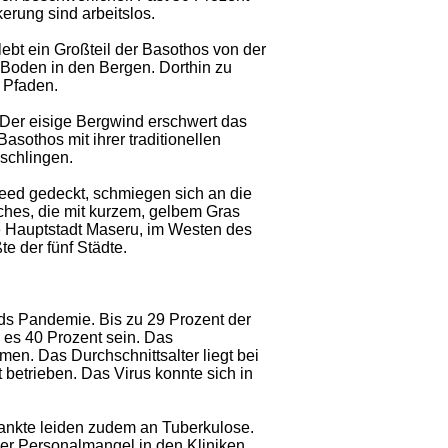
erung sind arbeitslos.
lebt ein Großteil der Basothos von der
n Boden in den Bergen. Dorthin zu
 Pfaden.
Der eisige Bergwind erschwert das
asothos mit ihrer traditionellen
 schlingen.
Reed gedeckt, schmiegen sich an die
ches, die mit kurzem, gelbem Gras
 Hauptstadt Maseru, im Westen des
e der fünf Städte.
ids Pandemie. Bis zu 29 Prozent der
n es 40 Prozent sein. Das
en. Das Durchschnittsalter liegt bei
it betrieben. Das Virus konnte sich in
ankte leiden zudem an Tuberkulose.
er Personalmangel in den Kliniken