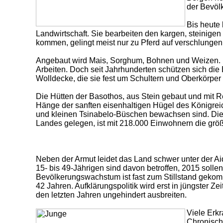
der Bevölk
Bis heute 
Landwirtschaft. Sie bearbeiten den kargen, steinige
kommen, gelingt meist nur zu Pferd auf verschlungen
Angebaut wird Mais, Sorghum, Bohnen und Weizen. 
Arbeiten. Doch seit Jahrhunderten schützen sich die B
Wolldecke, die sie fest um Schultern und Oberkörper
Die Hütten der Basothos, aus Stein gebaut und mit 
Hänge der sanften eisenhaltigen Hügel des Königrei
und kleinen Tsinabelo-Büschen bewachsen sind.
Die
Landes gelegen, ist mit 218.000 Einwohnern die größt
Neben der Armut leidet das Land schwer unter der A
15- bis 49-Jährigen sind davon betroffen, 2015 solle
Bevölkerungswachstum ist fast zum Stillstand gekomm
42 Jahren. Aufklärungspolitik wird erst in jüngster Ze
den letzten Jahren ungehindert ausbreiten.
Viele
Erkr
Chronisch