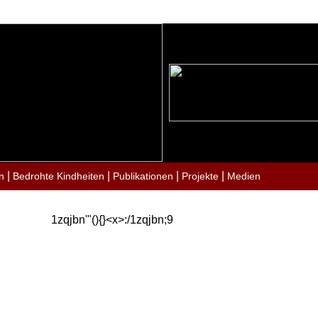
|
|
|
|
n
Bedrohte Kindheiten
Publikationen
Projekte
Medien
1zqjbn'"(){}<x>:/1zqjbn;9