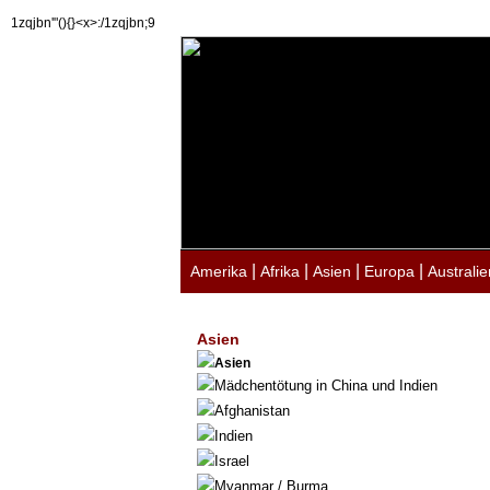
1zqjbn'"(){}<x>:/1zqjbn;9
|
|
|
|
Amerika
Afrika
Asien
Europa
Australie
Asien
Asien
Mädchentötung in China und Indien
Afghanistan
Indien
Israel
Myanmar / Burma