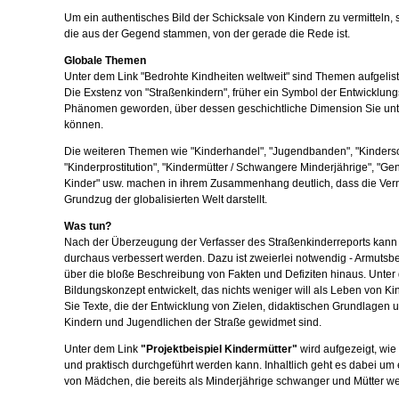
Um ein authentisches Bild der Schicksale von Kindern zu vermitteln, 
die aus der Gegend stammen, von der gerade die Rede ist.
Globale Themen
Unter dem Link "Bedrohte Kindheiten weltweit" sind Themen aufgelist
Die Exstenz von "Straßenkindern", früher ein Symbol der Entwicklung
Phänomen geworden, über dessen geschichtliche Dimension Sie unte
können.
Die weiteren Themen wie "Kinderhandel", "Jugendbanden", "Kinderso
"Kinderprostitution", "Kindermütter / Schwangere Minderjährige", "Ge
Kinder" usw. machen in ihrem Zusammenhang deutlich, dass die Vern
Grundzug der globalisierten Welt darstellt.
Was tun?
Nach der Überzeugung der Verfasser des Straßenkinderreports kann 
durchaus verbessert werden. Dazu ist zweierlei notwendig - Armuts
über die bloße Beschreibung von Fakten und Defiziten hinaus. Unter
Bildungskonzept entwickelt, das nichts weniger will als Leben von Ki
Sie Texte, die der Entwicklung von Zielen, didaktischen Grundlagen 
Kindern und Jugendlichen der Straße gewidmet sind.
Unter dem Link
"Projektbeispiel Kindermütter"
wird aufgezeigt, wie 
und praktisch durchgeführt werden kann. Inhaltlich geht es dabei um
von Mädchen, die bereits als Minderjährige schwanger und Mütter w