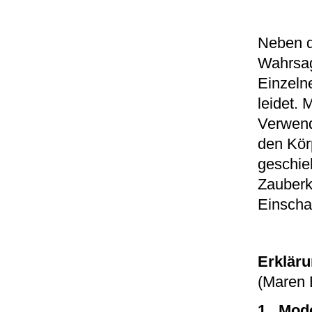
Neben d
Wahrsag
Einzeln
leidet. 
Verwend
den Körp
geschie
Zauberk
Einscha
Erklär
(Maren 
1. Mod