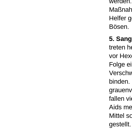
werden.
Maßnahm
Helfer 
Bösen.
5. San
treten 
vor Hex
Folge e
Verschw
binden.
grauenv
fallen v
Aids med
Mittel s
gestellt.