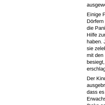
ausgewe
Einige 
Dörfern
die Pan
Hilfe zu
haben. 
sie zele
mit den
besiegt,
erschla
Der Kin
ausgebr
dass es 
Erwachs