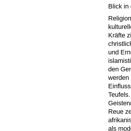
Blick in
Religion
kulturel
Kräfte 
christli
und Ern
islamis
den Gem
werden G
Einfluss
Teufels
Geister
Reue ze
afrikan
als mode