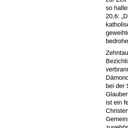
so halt
20,6: „D
katholis
geweiht
bedrohe
Zehntau
Bezicht
verbrann
Dämonol
bei der
Glauben
ist ein 
Christe
Gemeins
zugehör