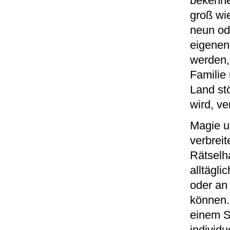
bekennen
groß wie
neun ode
eigenen
werden,
Familie 
Land st
wird, ve
Magie u
verbreit
Rätselh
alltägl
oder an
können. 
einem S