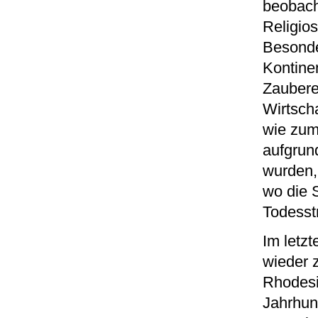
beobacht
Religio
Besonde
Kontine
Zaubere
Wirtscha
wie zum
aufgrun
wurden,
wo die S
Todesst
Im letz
wieder 
Rhodesi
Jahrhun