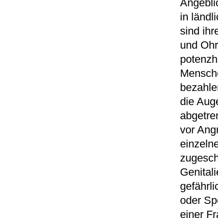
Angeblic
in ländl
sind ih
und Ohr
potenzh
Mensche
bezahle
die Auge
abgetren
vor Ang
einzeln
zugesch
Genital
gefährl
oder Sp
einer F