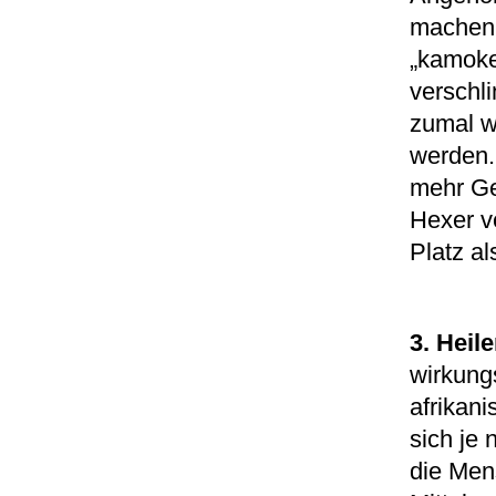
machen. 
„kamoke
verschl
zumal we
werden
mehr Gel
Hexer v
Platz al
3. Heil
wirkungs
afrikan
sich je
die Mens