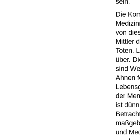
sein.
Die Kom
Medizin
von dies
Mittler
Toten. 
über. D
sind We
Ahnen fo
Lebensg
der Men
ist dünn
Betrach
maßgebl
und Med