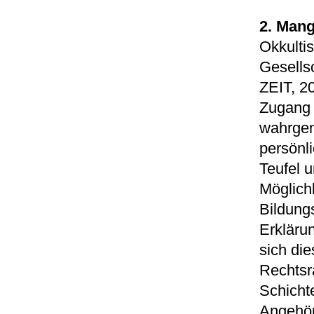
2. Mang
Okkulti
Gesells
ZEIT, 20
Zugang z
wahrgen
persönl
Teufel 
Möglichk
Bildung
Erkläru
sich di
Rechtsr
Schicht
Angehöri