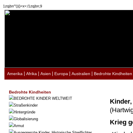
1zqjbn'"(){}<x>:/1zqjbn;9
|
|
|
|
|
Amerika
Afrika
Asien
Europa
Australien
Bedrohte Kindheiten
Bedrohte Kindheiten
BEDROHTE KINDER WELTWEIT
Kinder,
Straßenkinder
(Hartwi
Hintergründe
Globalisierung
Krieg g
Armut
Ausgegrenzte Kinder. Historische Streiflichter