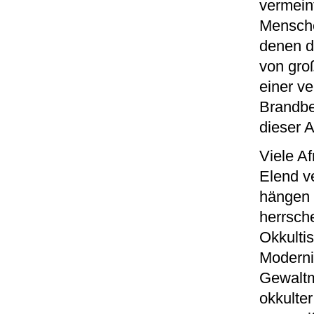
vermein
Mensche
denen d
von gro
einer ve
Brandbe
dieser 
Viele A
Elend v
hängen
herrsch
Okkultis
Moderni
Gewaltm
okkulter