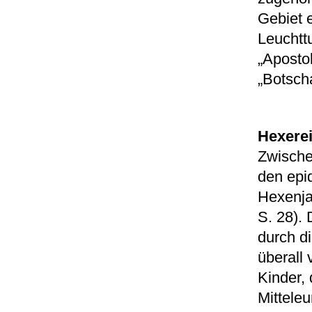
Gebiet 
Leuchtt
„Aposto
„Botscha
Hexerei
Zwische
den epi
Hexenja
S. 28). 
durch d
überall
Kinder, 
Mitteleu