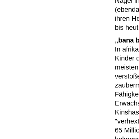
Nagel i
(ebenda
ihren H
bis heu
„bana 
In afri
Kinder d
meisten
verstoß
zauberm
Fähigke
Erwachs
Kinshas
"verhex
65 Mill