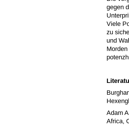
gegen d
Unterpr
Viele Po
zu sich
und Wah
Morden 
potenzha
Literat
Burghart
Hexengl
Adam As
Africa,