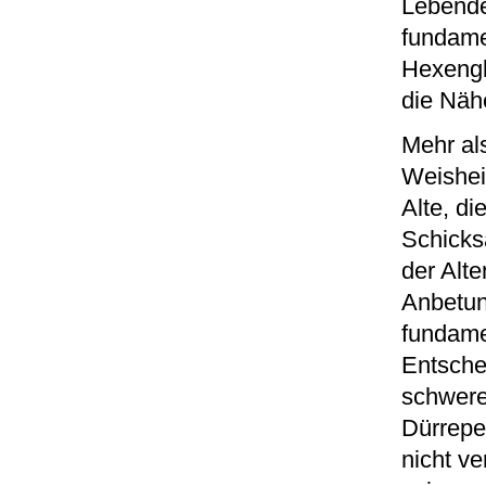
Lebende
fundame
Hexengla
die Näh
Mehr als
Weishei
Alte, d
Schicks
der Alt
Anbetun
fundame
Entsche
schwere
Dürrepe
nicht ve