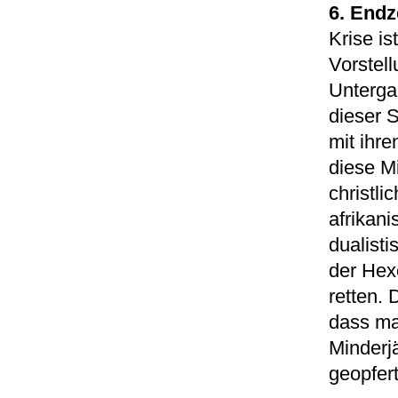
6. Endz
Krise i
Vorstel
Untergan
dieser S
mit ihr
diese M
christli
afrikani
dualisti
der Hex
retten.
dass ma
Minderj
geopfer