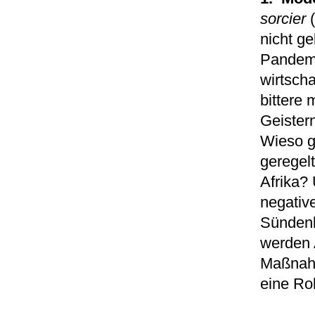
sorcier
nicht ge
Pandemi
wirtsch
bittere 
Geister
Wieso g
geregel
Afrika?
negative
Sündenb
werden 
Maßnahm
eine Ro