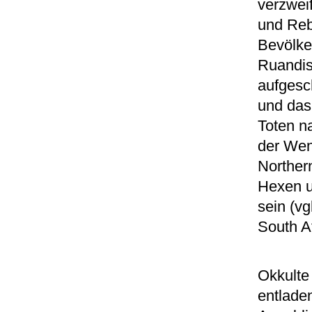
verzwei
und Reb
Bevölke
Ruandis
aufgesc
und das
Toten n
der Wen
Norther
Hexen u
sein (v
South A
Okkulte
entlade