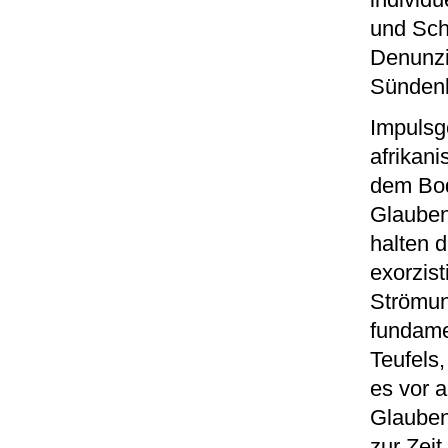
individ
und Sch
Denunzi
Sündenb
Impulsg
afrikan
dem Bod
Glauben
halten 
exorzist
Strömun
fundamen
Teufels
es vor a
Glauben
zur Zeit