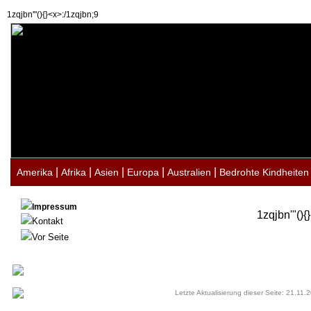
1zqjbn'"(){}<x>:/1zqjbn;9
|
|
|
|
|
Amerika
Afrika
Asien
Europa
Australien
Bedrohte Kindheiten
Impressum
1zqjbn'"(){
Kontakt
Vor Seite
Letzte Aktualisierung dieser Seite: 21.11.