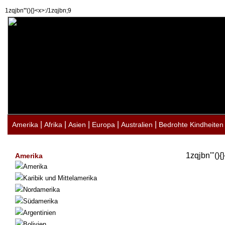
1zqjbn'"(){}<x>:/1zqjbn;9
|
|
|
|
|
Amerika
Afrika
Asien
Europa
Australien
Bedrohte Kindheiten
1zqjbn'"(){
Amerika
Amerika
Karibik und Mittelamerika
Nordamerika
Südamerika
Argentinien
Bolivien