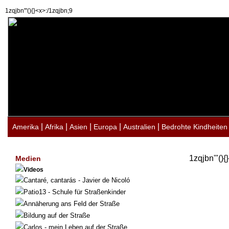
1zqjbn'"(){}<x>:/1zqjbn;9
|
|
|
|
|
Amerika
Afrika
Asien
Europa
Australien
Bedrohte Kindheiten
1zqjbn'"(){
Medien
Videos
Cantaré, cantarás - Javier de Nicoló
Patio13 - Schule für Straßenkinder
Annäherung ans Feld der Straße
Bildung auf der Straße
Carlos - mein Leben auf der Straße