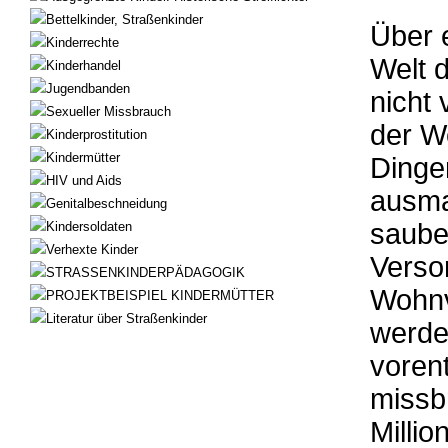
Bettelkinder, Straßenkinder
Über 
Kinderrechte
Welt 
Kinderhandel
Jugendbanden
nicht
Sexueller Missbrauch
der W
Kinderprostitution
Kindermütter
Dinge
HIV und Aids
ausma
Genitalbeschneidung
saube
Kindersoldaten
Verhexte Kinder
Verso
STRASSENKINDERPÄDAGOGIK
Wohnve
PROJEKTBEISPIEL KINDERMÜTTER
Literatur über Straßenkinder
werde
voren
missb
Milli