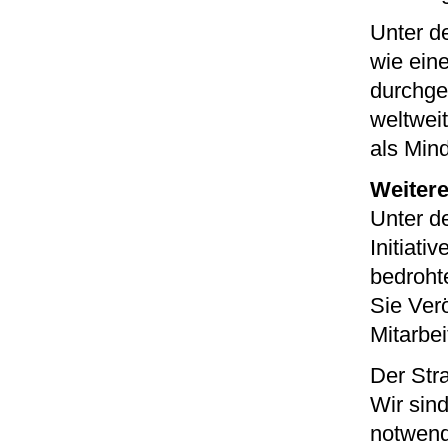
Unter d
wie eine
durchgef
weltwei
als Min
Weitere
Unter d
Initiati
bedroht
Sie Ver
Mitarbei
Der Stra
Wir sind
notwend