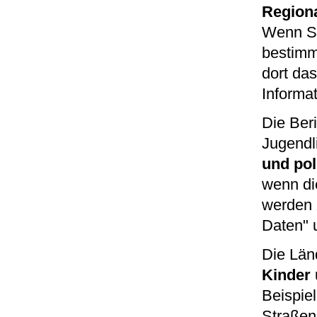
Regiona
Wenn Si
bestimmt
dort das
Informa
Die Ber
Jugendl
und pol
wenn di
werden 
Daten" 
Die Län
Kinder
Beispie
Straßen