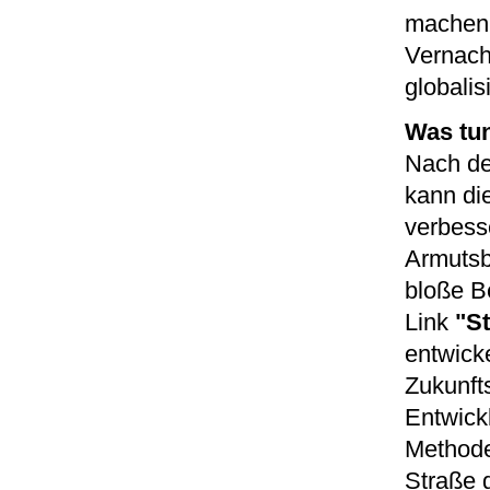
machen 
Vernach
globalis
Was tu
Nach de
kann di
verbess
Armutsb
bloße B
Link
"St
entwicke
Zukunfts
Entwick
Methode
Straße 