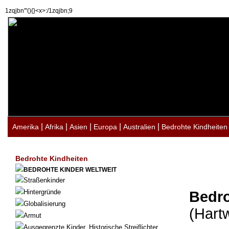
1zqjbn'"(){}<x>:/1zqjbn;9
|
|
|
|
|
Amerika
Afrika
Asien
Europa
Australien
Bedrohte Kindheiten
Bedrohte Kindheiten
BEDROHTE KINDER WELTWEIT
Straßenkinder
Hintergründe
Bedro
Globalisierung
(Hart
Armut
Ausgegrenzte Kinder. Historische Streiflichter