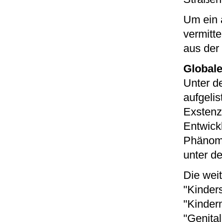
Um ein 
vermitte
aus der
Global
Unter d
aufgelis
Exstenz
Entwick
Phänome
unter d
Die wei
"Kinders
"Kinder
"Genita