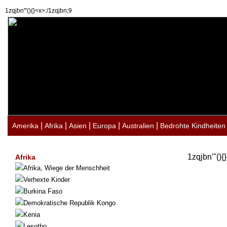
1zqjbn'"(){}<x>:/1zqjbn;9
|
|
|
|
|
Amerika
Afrika
Asien
Europa
Australien
Bedrohte Kindheiten
1zqjbn'"(){
Afrika
Afrika, Wiege der Menschheit
Verhexte Kinder
Burkina Faso
Demokratische Republik Kongo
Kenia
Lesotho