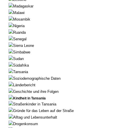
Madagaskar
Malawi
Mosambik
Nigeria
Ruanda
Senegal
Sierra Leone
Simbabwe
Sudan
Südafrika
Tansania
Soziodemographische Daten
Länderbericht
Geschichte und ihre Folgen
Kindheit in Tansania
Straßenkinder in Tansania
Gründe für das Leben auf der Straße
Alltag und Lebensunterhalt
Drogenkonsum