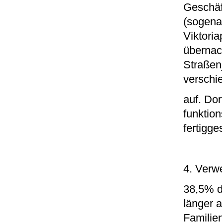
Geschäf
(sogena
Viktoria
übernac
Straßen
verschi
auf. Dor
funktion
fertigge
4. Verw
38,5% d
länger 
Familie