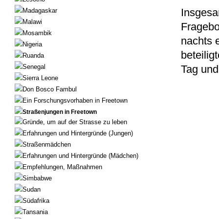
Madagaskar
Insgesa
Malawi
Fragebo
Mosambik
nachts 
Nigeria
beteilig
Ruanda
Senegal
Tag und
Sierra Leone
Don Bosco Fambul
Ein Forschungsvorhaben in Freetown
Straßenjungen in Freetown
Gründe, um auf der Strasse zu leben
Erfahrungen und Hintergründe (Jungen)
Straßenmädchen
Erfahrungen und Hintergründe (Mädchen)
Empfehlungen, Maßnahmen
Simbabwe
Sudan
Südafrika
Tansania