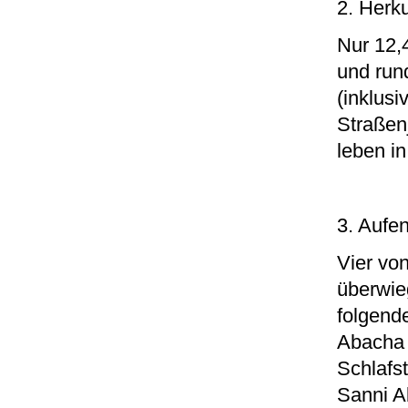
2. Herku
Nur 12,
und run
(inklus
Straßen
leben i
3. Aufe
Vier von
überwie
folgend
Abacha S
Schlafs
Sanni A