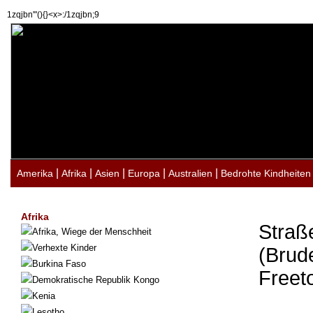
1zqjbn'"(){}<x>:/1zqjbn;9
|
|
|
|
|
Amerika
Afrika
Asien
Europa
Australien
Bedrohte Kindheiten
Afrika
Straß
Afrika, Wiege der Menschheit
Verhexte Kinder
(Brud
Burkina Faso
Freet
Demokratische Republik Kongo
Kenia
Lesotho