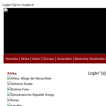
1zqjbn'"(){}<x>:/1zqjbn;9
|
|
|
|
|
Amerika
Afrika
Asien
Europa
Australien
Bedrohte Kindheiten
1zqjbn'"(){
Afrika
Afrika, Wiege der Menschheit
Verhexte Kinder
Burkina Faso
Demokratische Republik Kongo
Kenia
Lesotho