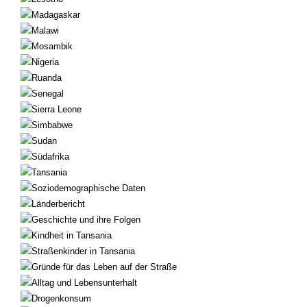
Madagaskar
Malawi
Mosambik
Nigeria
Ruanda
Senegal
Sierra Leone
Simbabwe
Sudan
Südafrika
Tansania
Soziodemographische Daten
Länderbericht
Geschichte und ihre Folgen
Kindheit in Tansania
Straßenkinder in Tansania
Gründe für das Leben auf der Straße
Alltag und Lebensunterhalt
Drogenkonsum