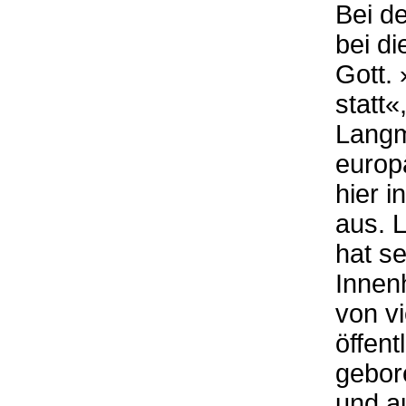
Bei d
bei d
Gott. 
statt«
Langm
europ
hier i
aus. 
hat s
Innenh
von v
öffent
gebore
und a