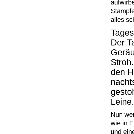
aufwirb
Stampfe
alles sc
Tages
Der T
Geräu
Stroh
den H
nachts
gesto
Leine.
Nun wer
wie in 
und ein