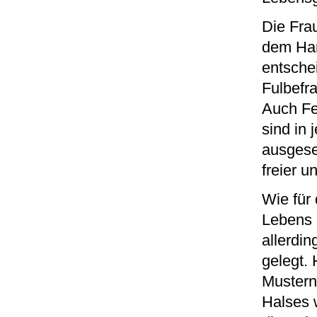
Die Fra
dem Han
entsche
Fulbefr
Auch Fel
sind in 
ausgeset
freier u
Wie für 
Lebens d
allerdi
gelegt.
Mustern 
Halses w