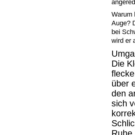
angered
Warum h
Auge? D
bei Sch
wird er
Umga
Die K
flecke
über e
den a
sich v
korre
Schlic
Ruhe 