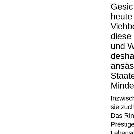
Gesic
heute 
Viehb
diese
und W
desha
ansäs
Staate
Minder
Inzwisch
sie züch
Das Rind
Prestig
Lebensg