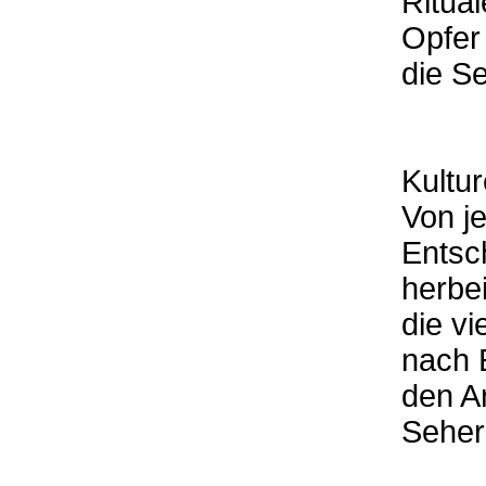
Ritual
Opfer
die S
Kultur
Von j
Entsc
herbe
die v
nach 
den A
Seher