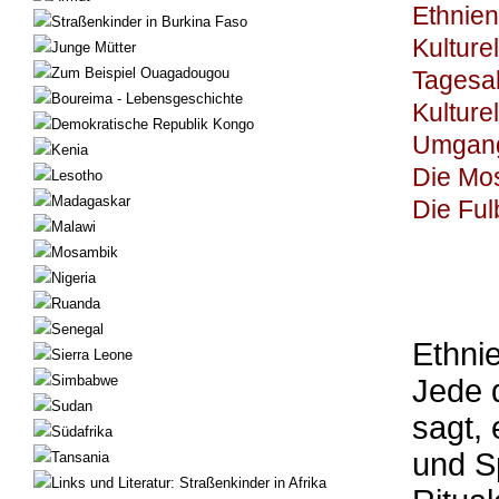
Ethnien
Straßenkinder in Burkina Faso
Kulture
Junge Mütter
Zum Beispiel Ouagadougou
Tagesa
Boureima - Lebensgeschichte
Kulture
Demokratische Republik Kongo
Umgan
Kenia
Die Mo
Lesotho
Madagaskar
Die Ful
Malawi
Mosambik
Nigeria
Ruanda
Senegal
Ethni
Sierra Leone
Simbabwe
Jede 
Sudan
sagt, 
Südafrika
und S
Tansania
Links und Literatur: Straßenkinder in Afrika