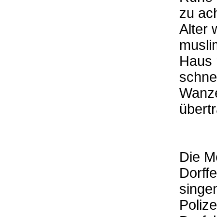
zu ac
Alter 
musli
Haus 
schne
Wanze
übert
Die M
Dorffe
singe
Poliz