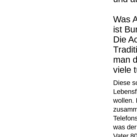
Was A
ist Bu
Die Ac
Tradi
man di
viele 
Diese s
Lebensf
wollen.
zusamme
Telefon
was der
Vater 80