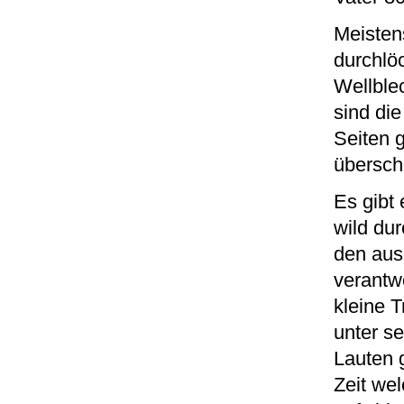
Meistens
durchlö
Wellble
sind die
Seiten g
übersch
Es gibt
wild dur
den aus
verantwo
kleine T
unter s
Lauten 
Zeit we