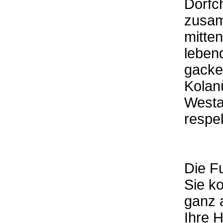
Dorfc
zusa
mitte
leben
gacke
Kolan
Westaf
respek
Die F
Sie k
ganz 
Ihre H