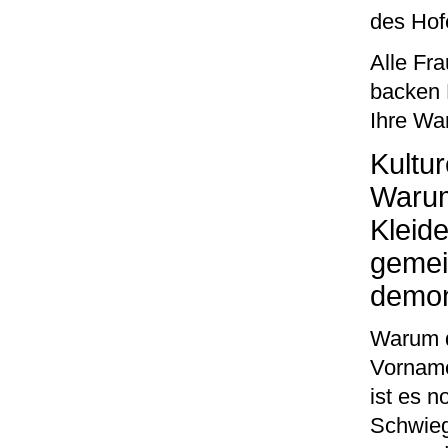
des Hof
Alle Fr
backen 
Ihre Wa
Kultur
Warum
Kleid
gemei
demon
Warum d
Vorname
ist es n
Schwieg