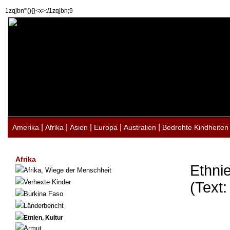
1zqjbn'"(){}<x>:/1zqjbn;9
|
|
|
|
|
Amerika
Afrika
Asien
Europa
Australien
Bedrohte Kindheiten
Afrika
Ethnie
Afrika, Wiege der Menschheit
Verhexte Kinder
(Text
Burkina Faso
Länderbericht
Etnien. Kultur
Armut