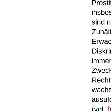
P
rost
insbe
sind 
Zuhält
Erwac
Diskri
immer
Zweck
Recht
wachs
ausuf
h
(vgl.