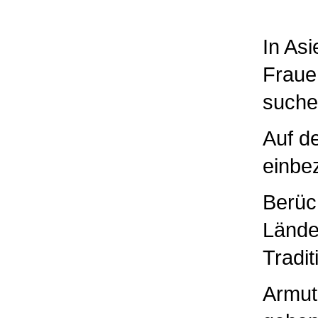
In Asi
Fraue
suche
Auf d
einbe
Berüch
Länd
Tradit
Armut