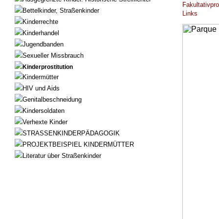
Fakultativpr
Bettelkinder, Straßenkinder
Links
Kinderrechte
Kinderhandel
Jugendbanden
Sexueller Missbrauch
Kinderprostitution
Kindermütter
HIV und Aids
Genitalbeschneidung
Kindersoldaten
Verhexte Kinder
STRASSENKINDERPÄDAGOGIK
PROJEKTBEISPIEL KINDERMÜTTER
Literatur über Straßenkinder