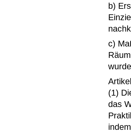
b) Er
Einzi
nach
c) Ma
Räumli
wurde
Artike
(1) D
das W
Prakti
indem