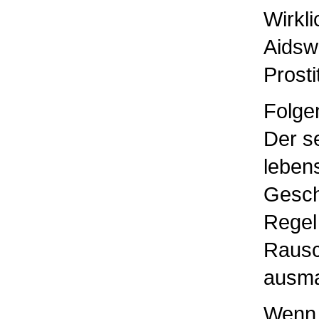
Wirkli
Aidsw
Prosti
Folge
Der s
leben
Geschl
Regel
Rausch
ausma
Wenn K