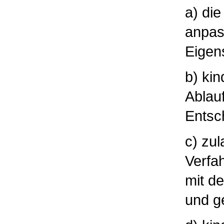
a) die
anpas
Eigen
b) kin
Ablauf
Entsc
c) zul
Verfa
mit d
und g