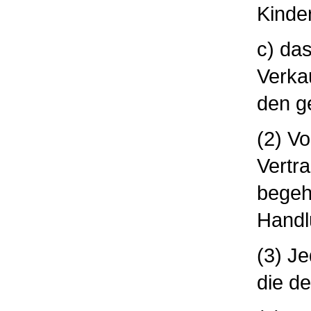
Kinder
c) das
Verka
den g
(2) Vo
Vertra
begehe
Handl
(3) J
die d