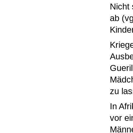
Nicht
ab (vg
Kinde
Krieg
Ausbe
Gueril
Mädch
zu las
In Afr
vor e
Männe