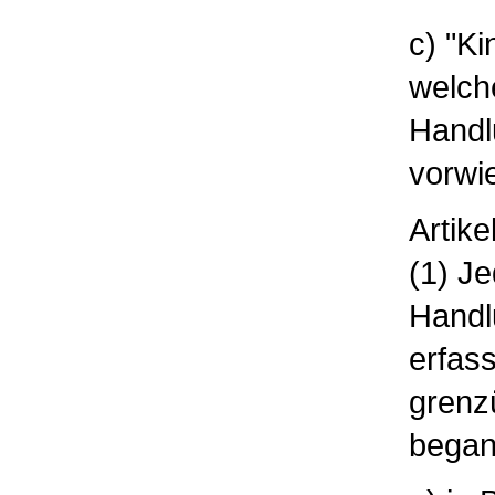
c) "Ki
welche
Handl
vorwi
Artike
(1) Je
Handl
erfass
grenz
began