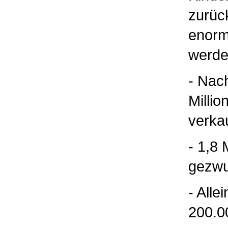
zurück
enorm
werde
- Nac
Milli
verkau
- 1,8 
gezwu
- Alle
200.0