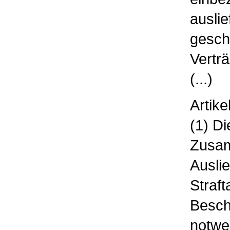
auslie
gesch
Vertr
(...)
Artike
(1) D
Zusam
Auslie
Straft
Besch
notwe