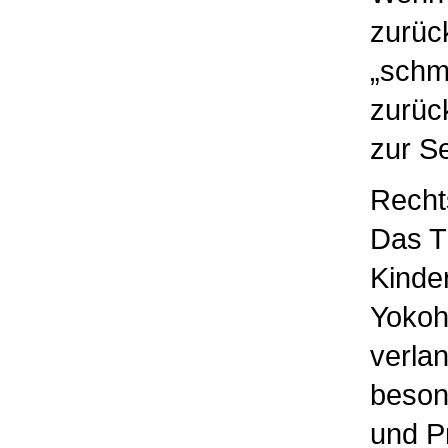
zurüc
„schm
zurüc
zur Se
Recht
Das T
Kinde
Yokoh
verla
beson
und P