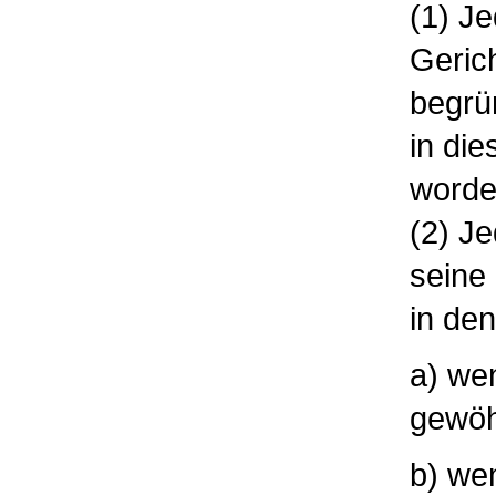
(1) J
Gerich
begrü
in di
worde
(2) J
seine 
in de
a) we
gewöh
b) we