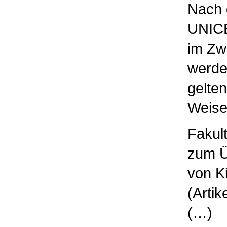
Nach 
UNICE
im Zw
werden
gelte
Weise
Fakult
zum Ü
von Ki
(Artik
(…)