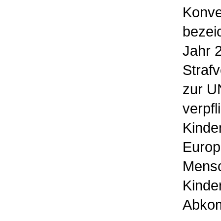
Konve
bezei
Jahr 
Straf
zur UN
verpfl
Kinder
Europ
Mensc
Kinde
Abkom