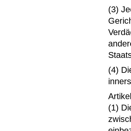
(3) J
Geric
Verdäc
andere
Staat
(4) Di
inners
Artike
(1) Di
zwisc
einbe