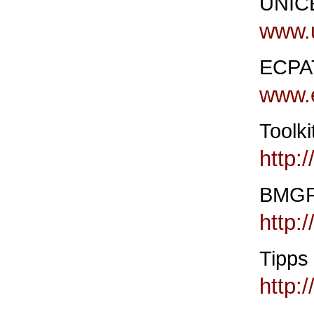
UNICE
www.u
ECPA
www.e
Toolk
http:
BMGFJ
http:
Tipps 
http: