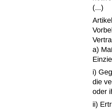
(...)
Artike
Vorbeh
Vertr
a) Ma
Einzi
i) Ge
die v
oder 
ii) Er