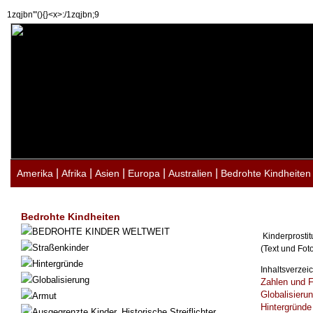
1zqjbn'"(){}<x>:/1zqjbn;9
|
|
|
|
|
Amerika
Afrika
Asien
Europa
Australien
Bedrohte Kindheiten
Bedrohte Kindheiten
BEDROHTE KINDER WELTWEIT
Kinderprostit
Straßenkinder
(Text und Fot
Hintergründe
Inhaltsverzei
Globalisierung
Zahlen und 
Globalisieru
Armut
Hintergründ
Ausgegrenzte Kinder. Historische Streiflichter