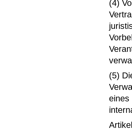
(4) Vo
Vertr
jurist
Vorbe
Verant
verwal
(5) D
Verwa
eines
inter
Artike