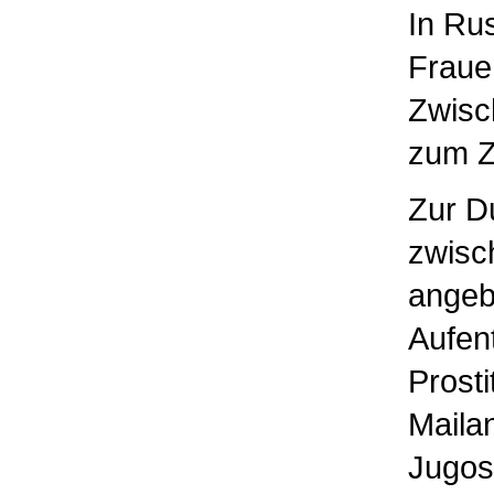
In
Rus
Fraue
Zwisc
zum Zw
Zur D
zwisc
angeb
Aufen
Prosti
Maila
Jugos