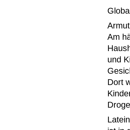
Globa
Armut
Am häu
Haush
und Ki
Gesic
Dort 
Kinde
Droge
Latei