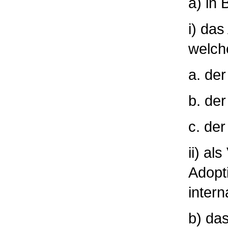
a) in 
i) da
welch
a. de
b. de
c. de
ii) al
Adopt
intern
b) das