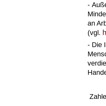
-
Auße
Minde
an Ar
h
(vgl.
- Die 
Mensc
verdie
Hande
Zahl