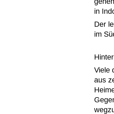
gehen
in
Ind
Der le
im
Sü
Hinte
Viele
aus ze
Heime
Gegen
wegzu