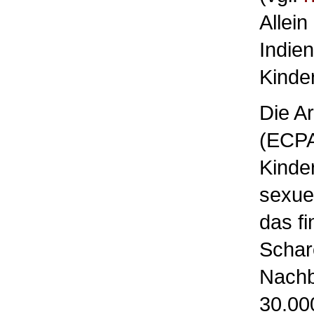
Allein
Indien
Kinde
Die A
(ECPA
Kinder
sexue
das f
Schar
Nachba
30.000