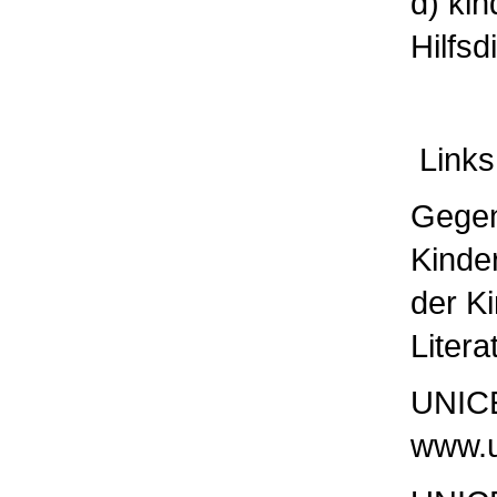
d) ki
Hilfsd
Links
Gegen
Kinde
der Ki
Litera
UNIC
www.u