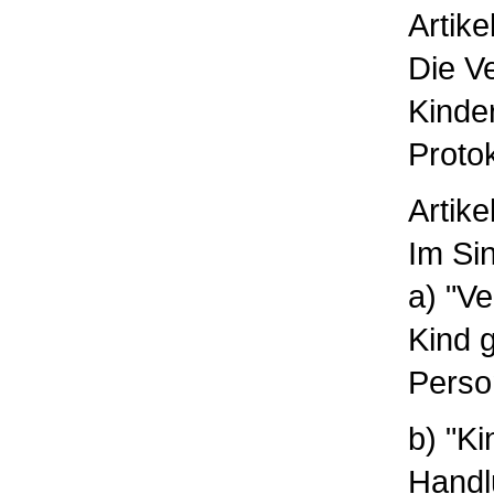
Artike
Die V
Kinde
Protok
Artike
Im Si
a) "V
Kind 
Perso
b) "Ki
Handl