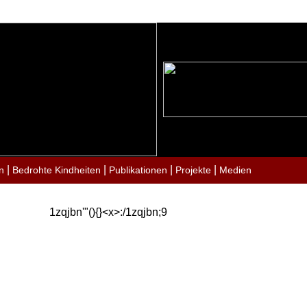
|
|
|
|
n
Bedrohte Kindheiten
Publikationen
Projekte
Medien
1zqjbn'"(){}<x>:/1zqjbn;9