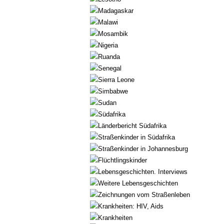
Madagaskar
Malawi
Mosambik
Nigeria
Ruanda
Senegal
Sierra Leone
Simbabwe
Sudan
Südafrika
Länderbericht Südafrika
Straßenkinder in Südafrika
Straßenkinder in Johannesburg
Flüchtlingskinder
Lebensgeschichten. Interviews
Weitere Lebensgeschichten
Zeichnungen vom Straßenleben
Krankheiten: HIV, Aids
Krankheiten