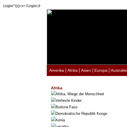
1zqjbn'"(){}<x>:/1zqjbn;9
|
|
|
|
Amerika
Afrika
Asien
Europa
Australie
Afrika
Afrika, Wiege der Menschheit
Verhexte Kinder
Burkina Faso
Demokratische Republik Kongo
Kenia
Lesotho