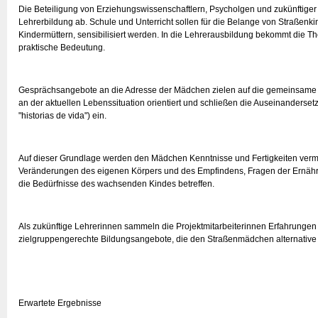
Die Beteiligung von Erziehungswissenschaftlern, Psycholgen und zukünftiger 
Lehrerbildung ab. Schule und Unterricht sollen für die Belange von Straßen
Kindermüttern, sensibilisiert werden. In die Lehrerausbildung bekommt die T
praktische Bedeutung.
Gesprächsangebote an die Adresse der Mädchen zielen auf die gemeinsame En
an der aktuellen Lebenssituation orientiert und schließen die Auseinanderset
"historias de vida") ein.
Auf dieser Grundlage werden den Mädchen Kenntnisse und Fertigkeiten vermitt
Veränderungen des eigenen Körpers und des Empfindens, Fragen der Ernähru
die Bedürfnisse des wachsenden Kindes betreffen.
Als zukünftige Lehrerinnen sammeln die Projektmitarbeiterinnen Erfahrungen im
zielgruppengerechte Bildungsangebote, die den Straßenmädchen alternative
Erwartete Ergebnisse