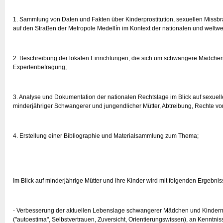
1. Sammlung von Daten und Fakten über Kinderprostitution, sexuellen Miss
auf den Straßen der Metropole Medellín im Kontext der nationalen und weltw
2. Beschreibung der lokalen Einrichtungen, die sich um schwangere Mädch
Expertenbefragung;
3. Analyse und Dokumentation der nationalen Rechtslage im Blick auf sexuelle
minderjähriger Schwangerer und jungendlicher Mütter, Abtreibung, Rechte vo
4. Erstellung einer Bibliographie und Materialsammlung zum Thema;
Im Blick auf minderjährige Mütter und ihre Kinder wird mit folgenden Ergebni
- Verbesserung der aktuellen Lebenslage schwangerer Mädchen und Kinderm
("autoestima", Selbstvertrauen, Zuversicht, Orientierungswissen), an Kennt