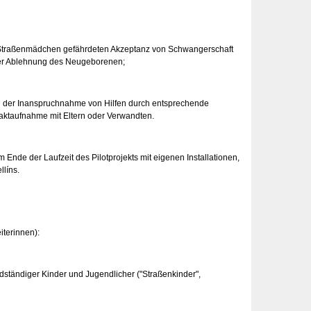
i Straßenmädchen gefährdeten Akzeptanz von Schwangerschaft
iver Ablehnung des Neugeborenen;
bei der Inanspruchnahme von Hilfen durch entsprechende
aktaufnahme mit Eltern oder Verwandten.
am Ende der Laufzeit des Pilotprojekts mit eigenen Installationen,
llíns.
iterinnen):
andständiger Kinder und Jugendlicher ("Straßenkinder",